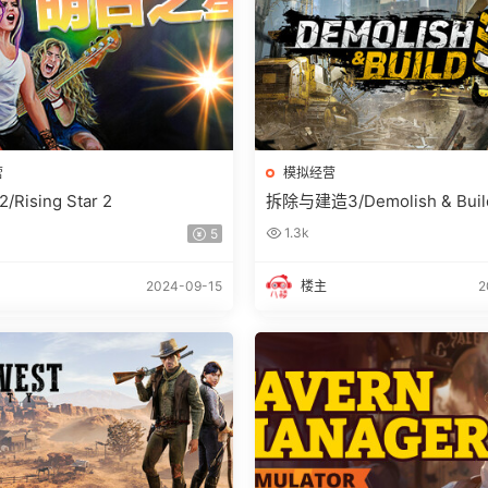
营
模拟经营
ising Star 2
拆除与建造3/Demolish & Buil
1.3k
5
2024-09-15
楼主
2