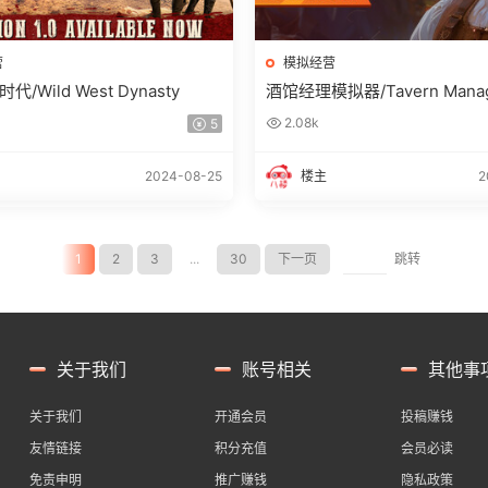
营
模拟经营
/Wild West Dynasty
酒馆经理模拟器/Tavern Manag
lator
2.08k
5
2024-08-25
楼主
2
1
2
3
...
30
下一页
跳转
关于我们
账号相关
其他事
关于我们
开通会员
投稿赚钱
友情链接
积分充值
会员必读
免责申明
推广赚钱
隐私政策