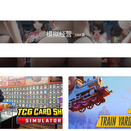
模拟经营
584篇