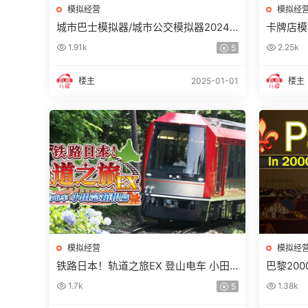
模拟经营
模拟经
城市巴士模拟器/城市公交模拟器2024/
卡牌店模拟器
City Bus Simulator 2024
or
1.91k
2.25k
5
楼主
2025-01-01
楼主
模拟经营
模拟经
铁路日本！轨道之旅EX 登山电车 小田
巴黎2000年
急箱根篇
1.7k
1.38k
5