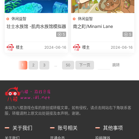
休闲益智
休闲益智
壮士水族馆 -肌肉水族馆模拟器
南之町/Minami Lane
5
5
楼主
2024-06-16
楼主
2024-06-16
1
2
3
...
50
下一页
跳转
本站为八楼游戏仓库的原创或转载文章，如有侵权，请点击网站右下角联系客
服，转载请附上原文出处链接及本声明，谢谢。
关于我们
账号相关
其他事项
关于我们
开通会员
投稿赚钱