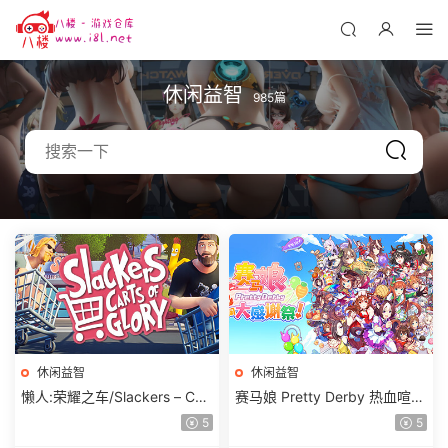
休闲益智
985篇
休闲益智
休闲益智
懒人:荣耀之车/Slackers – Cart
赛马娘 Pretty Derby 热血喧闹
s of Glory 单机/网络联机
大感谢祭！ 单机/同屏多人
5
5