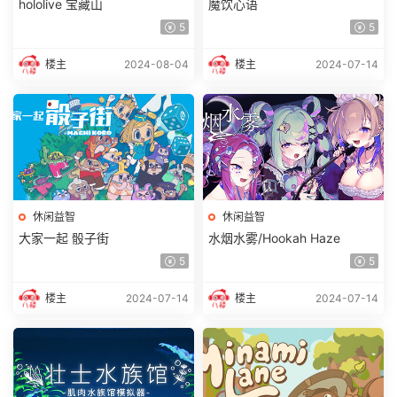
hololive 宝藏山
魔饮心语
5
5
楼主
2024-08-04
楼主
2024-07-14
休闲益智
休闲益智
大家一起 骰子街
水烟水雾/Hookah Haze
5
5
楼主
2024-07-14
楼主
2024-07-14