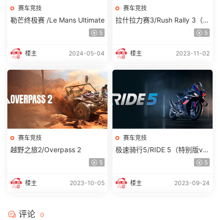
赛车竞技
赛车竞技
勒芒终极赛 /Le Mans Ultimate
拉什拉力赛3/Rush Rally 3（v
20231005）
5
5
楼主
2024-05-04
楼主
2023-11-02
赛车竞技
赛车竞技
越野之旅2/Overpass 2
极速骑行5/RIDE 5（特别版v2
0230907）
5
5
楼主
2023-10-05
楼主
2023-09-24
评论
0