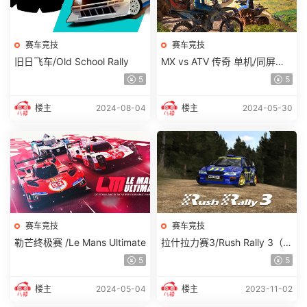
赛车竞技
赛车竞技
旧日飞车/Old School Rally
MX vs ATV 传奇 单机/同屏双
人
5
5
楼主
2024-08-04
楼主
2024-05-30
赛车竞技
赛车竞技
勒芒终极赛 /Le Mans Ultimate
拉什拉力赛3/Rush Rally 3（v
20231005）
5
5
楼主
2024-05-04
楼主
2023-11-02