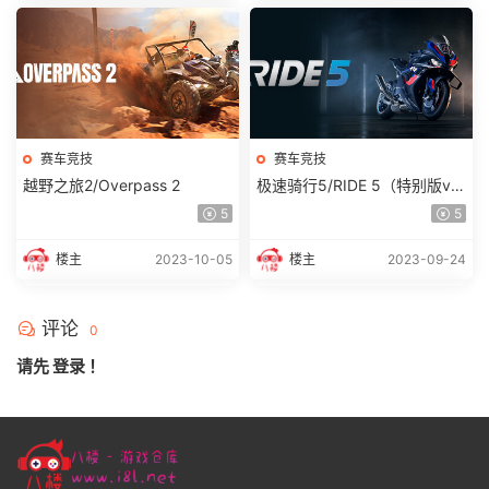
赛车竞技
赛车竞技
越野之旅2/Overpass 2
极速骑行5/RIDE 5（特别版v2
0230907）
5
5
楼主
2023-10-05
楼主
2023-09-24
评论
0
请先
登录
！