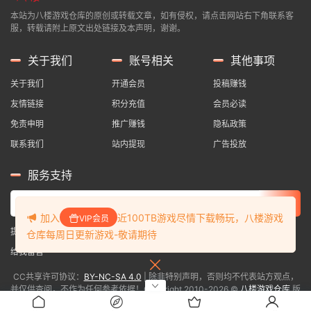
本站为八楼游戏仓库的原创或转载文章，如有侵权，请点击网站右下角联系客
服，转载请附上原文出处链接及本声明，谢谢。
关于我们
账号相关
其他事项
关于我们
开通会员
投稿赚钱
友情链接
积分充值
会员必读
免责申明
推广赚钱
隐私政策
联系我们
站内提现
广告投放
服务支持
加入
近100TB游戏尽情下载畅玩，八楼游戏
VIP会员
提交工单
仓库每周日更新游戏-敬请期待
给我留言
CC共享许可协议：
BY-NC-SA 4.0
| 除非特别声明，否则均不代表站方观点，
并仅供查阅，不作为任何参考依据！Copyright 2010-
2026 ©
八楼游戏仓库
版
权所有.