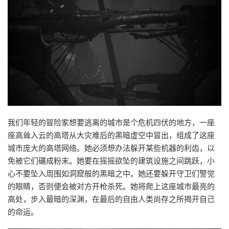
我们年轻的冒险家想要逃离的城市是个危机四伏的地方，一座
座高耸入云的高塔从大灾难后的黑暗虚空中冒出，组成了这座
城市庞大的高塔网络。她必须想办法躲开某些机器的利齿，以
免被它们碾成粉末。她要在摇摇欲坠的建筑设施之间跳跃，小
心不要坠入周围如洞窟般的黑暗之中。她还要躲开守卫们警觉
的眼睛，否则便会被对方开枪杀死。她将爬上这座城市最亮的
高处，步入最暗的深渊，在最后的自由人类尚存之所揭开自己
的命运。