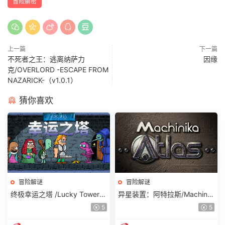
冒险解密
上一篇
下一篇
不死者之王：逃离纳萨力
因缘
克/OVERLORD -ESCAPE FROM
NAZARICK-（v1.0.1）
猜你喜欢
冒险解谜
冒险解谜
终极幸运之塔 /Lucky Tower U
异星装置：阿特拉斯/Machinik
ltimate
a Atlas
5
5