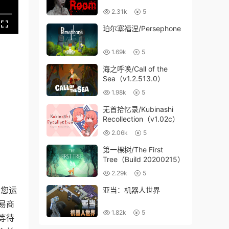
2.31k
5
珀尔塞福涅/Persephone
1.69k
5
海之呼唤/Call of the
Sea（v1.2.513.0）
1.98k
5
无首拾忆录/Kubinashi
Recollection（v1.02c）
2.06k
5
第一棵树/The First
Tree（Build 20200215）
2.29k
5
于您运
亚当：机器人世界
易商
1.82k
5
等待