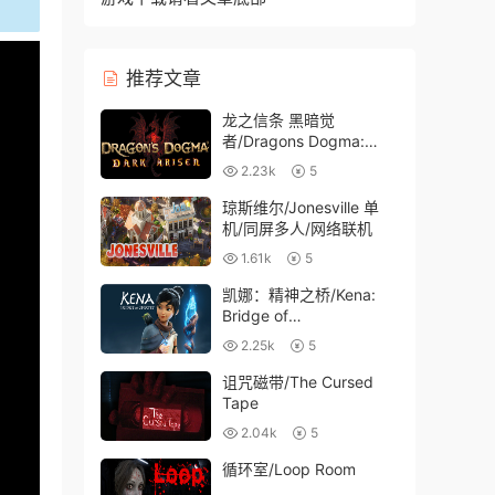
推荐文章
龙之信条 黑暗觉
者/Dragons Dogma:
Dark Arisen
2.23k
5
琼斯维尔/Jonesville 单
机/同屏多人/网络联机
1.61k
5
凯娜：精神之桥/Kena:
Bridge of
Spirits（v1.10）
2.25k
5
诅咒磁带/The Cursed
Tape
2.04k
5
循环室/Loop Room