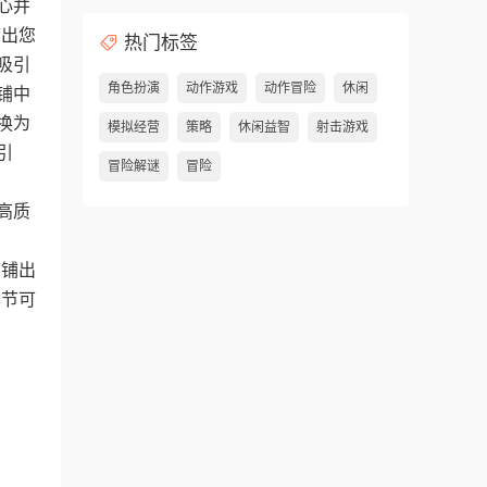
心并
带出您
热门标签
吸引
角色扮演
动作游戏
动作冒险
休闲
铺中
换为
模拟经营
策略
休闲益智
射击游戏
引
冒险解谜
冒险
起。
高质
店铺出
季节可