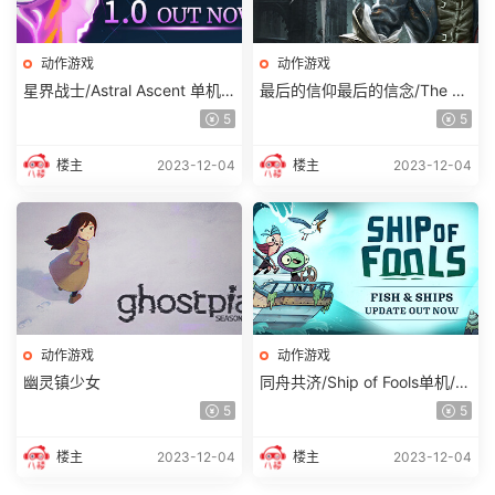
动作游戏
动作游戏
星界战士/Astral Ascent 单机
最后的信仰最后的信念/The La
同屏双人 （v1.0.14）
st Faith
5
5
楼主
2023-12-04
楼主
2023-12-04
动作游戏
动作游戏
幽灵镇少女
同舟共济/Ship of Fools单机/同
屏双人/网络联机 v1.3.1
5
5
楼主
2023-12-04
楼主
2023-12-04