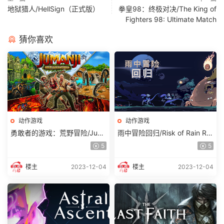
地狱猎人/HellSign（正式版）
拳皇98：终极对决/The King of
Fighters 98: Ultimate Match
猜你喜欢
动作游戏
动作游戏
勇敢者的游戏：荒野冒险/Jum
雨中冒险回归/Risk of Rain Ret
anji：Wild Adventures（单机
urns（v1.0.3单机同屏多人网
5
5
同屏双人）
络联机）
楼主
2023-12-04
楼主
2023-12-04