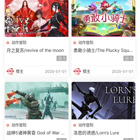
动作冒险
动作冒险
月之复苏/revive of the moon
勇敢小骑士/The Plucky Squir
e
5
5
楼主
2025-01-01
楼主
2025-01-01
动作冒险
动作冒险
战神5诸神黄昏 God of War Ra
洛恩的诱惑/Lorn’s Lure
gnarok (更新v1.0.612.8089