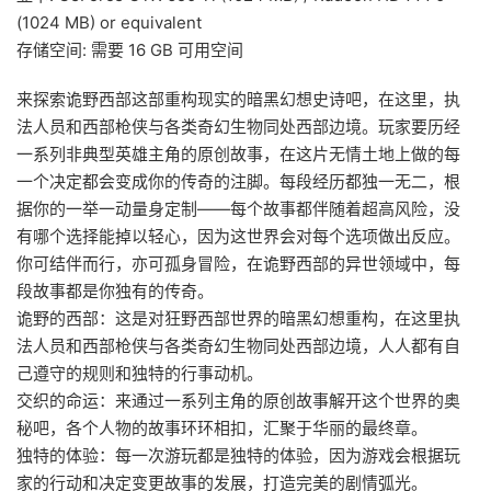
(1024 MB) or equivalent
存储空间: 需要 16 GB 可用空间
来探索诡野西部这部重构现实的暗黑幻想史诗吧，在这里，执
法人员和西部枪侠与各类奇幻生物同处西部边境。玩家要历经
一系列非典型英雄主角的原创故事，在这片无情土地上做的每
一个决定都会变成你的传奇的注脚。每段经历都独一无二，根
据你的一举一动量身定制——每个故事都伴随着超高风险，没
有哪个选择能掉以轻心，因为这世界会对每个选项做出反应。
你可结伴而行，亦可孤身冒险，在诡野西部的异世领域中，每
段故事都是你独有的传奇。
诡野的西部：这是对狂野西部世界的暗黑幻想重构，在这里执
法人员和西部枪侠与各类奇幻生物同处西部边境，人人都有自
己遵守的规则和独特的行事动机。
交织的命运：来通过一系列主角的原创故事解开这个世界的奥
秘吧，各个人物的故事环环相扣，汇聚于华丽的最终章。
独特的体验：每一次游玩都是独特的体验，因为游戏会根据玩
家的行动和决定变更故事的发展，打造完美的剧情弧光。