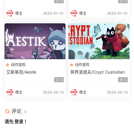
5
5
（v1.1.1）注意： 显卡现存低于
6G 的进不去游戏）
楼主
2025-01-01
楼主
2025-01-01
动作冒险
动作冒险
艾斯蒂克/Aestik
冥界清道夫/Crypt Custodian
5
5
楼主
2024-09-15
楼主
2024-09-15
评论
0
请先
登录
！