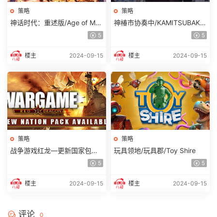
策略
策略
神话时代：重述版/Age of Myt
神椿市协奏中/KAMITSUBAKI
hology: Retold (更新 v100.17.
CITY ENSEMBLE
5
5
22308.0)
楼主
2024-09-15
楼主
2024-09-15
策略
策略
战争游戏红龙—更新国家包：
玩具领地/玩具郡/Toy Shire
意大利DLC
5
5
楼主
2024-09-15
楼主
2024-09-15
评论
0