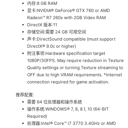
内存:8 GB RAM
显卡:NVIDIA® GeForce® GTX 760 or AMD
Radeon™ R7 260x with 2GB Video RAM
DirectX 版本:11
存储空间:需要 24 GB 可用空间
声卡:DirectSound compatible (must support
DirectX® 9.0c or higher)
附注事项:Hardware specification target
1080P/30FPS. May require reduction in Texture
Quality settings or turning Texture streaming to
OFF due to high VRAM requirements. *Internet
connection required for game activation.
推荐配置:
需要 64 位处理器和操作系统
操作系统:WINDOWS® 7, 8, 8.1, 10 (64-BIT
Required)
处理器:Intel® Core™ i7 3770 3.4GHz or AMD