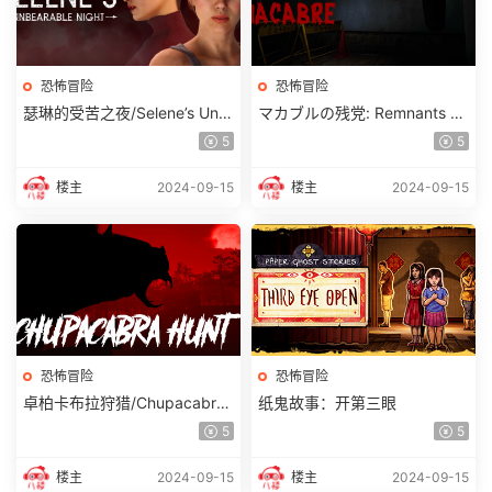
恐怖冒险
恐怖冒险
瑟琳的受苦之夜/Selene’s Unb
マカブルの残党: Remnants of
earable Night
the Macabre
5
5
楼主
2024-09-15
楼主
2024-09-15
恐怖冒险
恐怖冒险
卓柏卡布拉狩猎/Chupacabra
纸鬼故事：开第三眼
Hunt
5
5
楼主
2024-09-15
楼主
2024-09-15