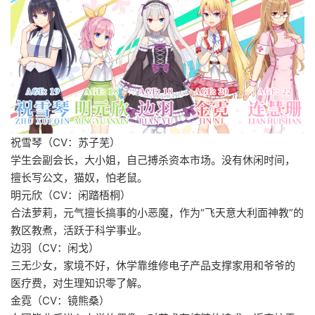
祝雪琴（CV：苏子芜）
学生会副会长，大小姐，自己搏杀资本市场。没有休闲时间，
擅长写公文，猫奴，怕老鼠。
明元欣（CV：闲踏梧桐）
合法萝莉，元气擅长搞事的小恶魔，作为“飞天意大利面神教”的
教区教煮，活跃于科学事业。
边羽（CV：闲戈）
三无少女，家境不好，休学靠维修电子产品支撑家用和爷爷的
医疗费，对生理知识零了解。
金霓（CV：镜熊桑）