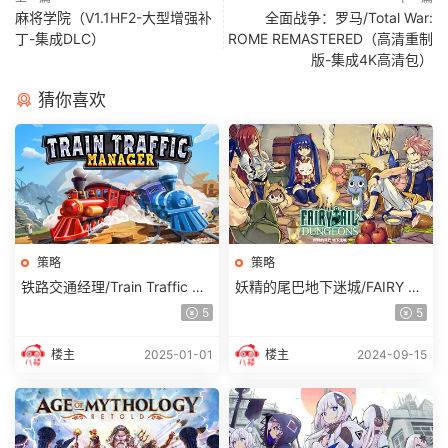
麻将学院（V1.1HF2-大型增强补
全面战争：罗马/Total War:
丁-集成DLC）
ROME REMASTERED（高清重制
版-集成4K高清包）
猜你喜欢
策略
策略
铁路交通经理/Train Traffic Ma
妖精的尾巴地下迷城/FAIRY TA
nager 单机/同屏双人
IL DUNGEONS (更新v1.0.5)
5
5
楼主
2025-01-01
楼主
2024-09-15