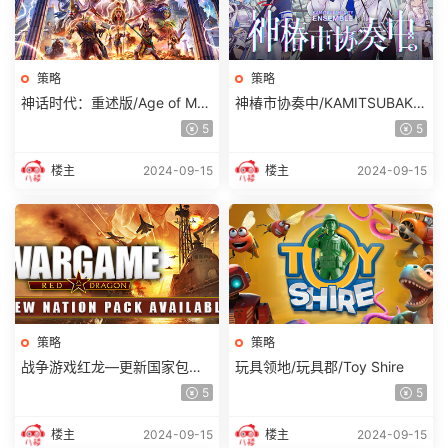
策略
策略
神话时代：重述版/Age of Myt
神椿市协奏中/KAMITSUBAKI
hology: Retold (更新 v100.17.
CITY ENSEMBLE
5
5
22308.0)
楼主
2024-09-15
楼主
2024-09-15
策略
策略
战争游戏红龙—更新国家包：
玩具领地/玩具郡/Toy Shire
意大利DLC
5
5
楼主
2024-09-15
楼主
2024-09-15