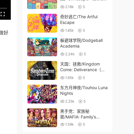
028072）
2.18k
5
奇妙逃亡/The Artful
Escape
1.85k
5
做好
躲避球学院/Dodgeball
Academia
2.24k
5
天国：拯救/Kingdom
Come: Deliverance（更
新整合DLC+高清材质
1.65k
5
包）
东方月神夜/Touhou Luna
Nights
2.25k
5
黑手党：家族秘
密/MAFIA: Family’s
Secret
1.59k
5