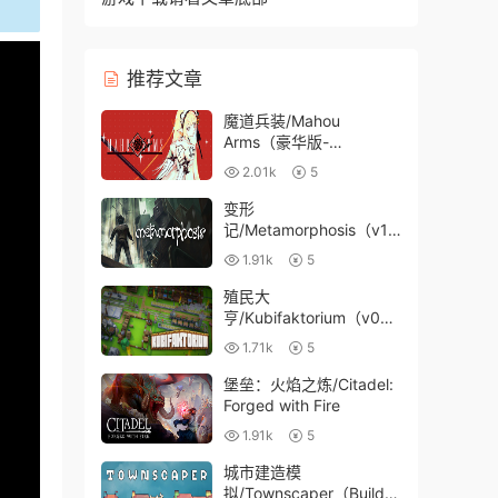
推荐文章
魔道兵装/Mahou
Arms（豪华版-
V05.12.2022-新篇章+全
2.01k
5
DLC-全角色）
变形
记/Metamorphosis（v1.1.
4）
1.91k
5
殖民大
亨/Kubifaktorium（v04.
02.2021）
1.71k
5
堡垒：火焰之炼/Citadel:
Forged with Fire
1.91k
5
城市建造模
拟/Townscaper（Build6