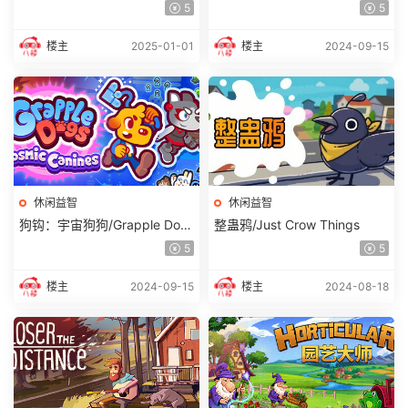
s of Glory 单机/网络联机
大感谢祭！ 单机/同屏多人
5
5
楼主
2025-01-01
楼主
2024-09-15
休闲益智
休闲益智
狗钩：宇宙狗狗/Grapple Dog
整蛊鸦/Just Crow Things
s: Cosmic Canines
5
5
楼主
2024-09-15
楼主
2024-08-18