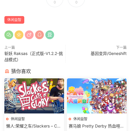
0
0
休闲益智
上一篇
下一篇
斩妖 Raksas（正式版-V1.2.2-挑
基因变异/Geneshift
战模式）
猜你喜欢
休闲益智
休闲益智
懒人:荣耀之车/Slackers – Cart
赛马娘 Pretty Derby 热血喧闹