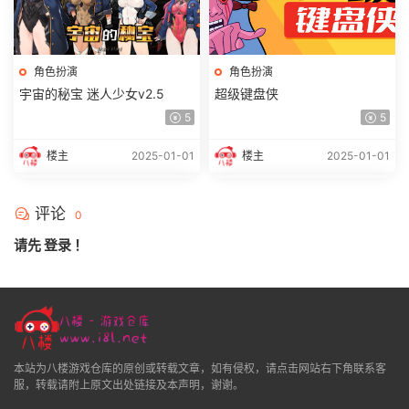
角色扮演
角色扮演
宇宙的秘宝 迷人少女v2.5
超级键盘侠
5
5
楼主
2025-01-01
楼主
2025-01-01
评论
0
请先
登录
！
本站为八楼游戏仓库的原创或转载文章，如有侵权，请点击网站右下角联系客
服，转载请附上原文出处链接及本声明，谢谢。