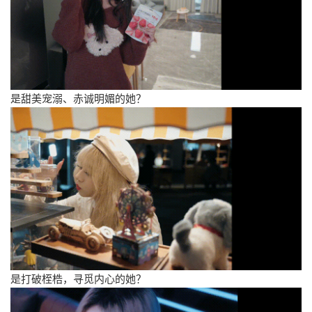
是甜美宠溺、赤诚明媚的她？
是打破桎梏，寻觅内心的她？