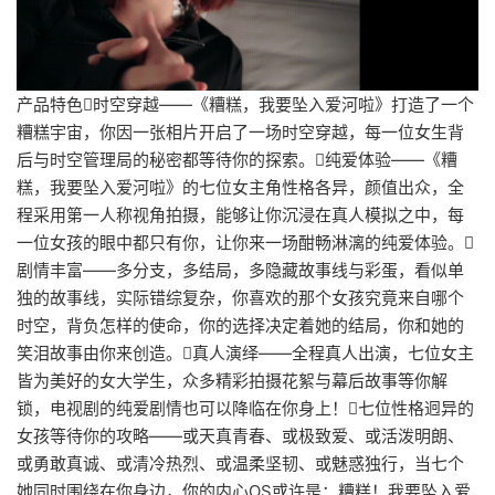
产品特色时空穿越——《糟糕，我要坠入爱河啦》打造了一个
糟糕宇宙，你因一张相片开启了一场时空穿越，每一位女生背
后与时空管理局的秘密都等待你的探索。纯爱体验——《糟
糕，我要坠入爱河啦》的七位女主角性格各异，颜值出众，全
程采用第一人称视角拍摄，能够让你沉浸在真人模拟之中，每
一位女孩的眼中都只有你，让你来一场酣畅淋漓的纯爱体验。
剧情丰富——多分支，多结局，多隐藏故事线与彩蛋，看似单
独的故事线，实际错综复杂，你喜欢的那个女孩究竟来自哪个
时空，背负怎样的使命，你的选择决定着她的结局，你和她的
笑泪故事由你来创造。真人演绎——全程真人出演，七位女主
皆为美好的女大学生，众多精彩拍摄花絮与幕后故事等你解
锁，电视剧的纯爱剧情也可以降临在你身上！七位性格迥异的
女孩等待你的攻略——或天真青春、或极致爱、或活泼明朗、
或勇敢真诚、或清冷热烈、或温柔坚韧、或魅惑独行，当七个
她同时围绕在你身边，你的内心OS或许是：糟糕！我要坠入爱