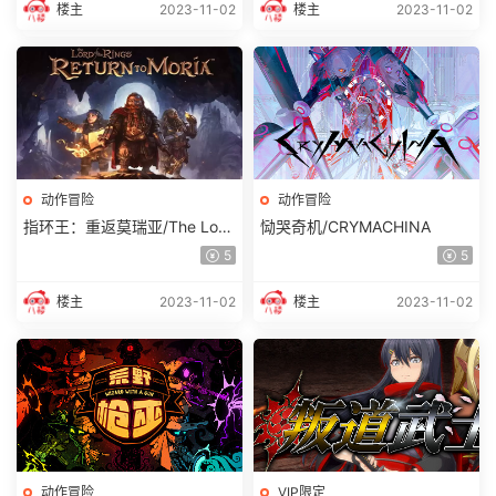
楼主
2023-11-02
楼主
2023-11-02
动作冒险
动作冒险
指环王：重返莫瑞亚/The Lord
恸哭奇机/CRYMACHINA
of the Rings: Return to Moria
5
5
TM
楼主
2023-11-02
楼主
2023-11-02
动作冒险
VIP限定