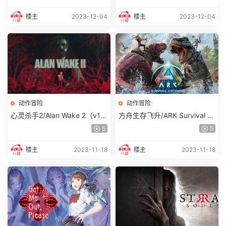
楼主
2023-12-04
楼主
2023-12-04
动作冒险
动作冒险
心灵杀手2/Alan Wake 2（v1.
方舟生存飞升/ARK Survival As
0.8）
cended
5
5
楼主
2023-11-18
楼主
2023-11-18