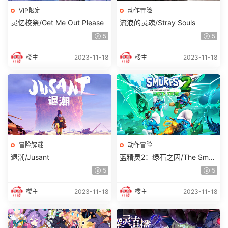
VIP限定
动作冒险
灵忆校祭/Get Me Out Please
流浪的灵魂/Stray Souls
5
5
楼主
2023-11-18
楼主
2023-11-18
冒险解谜
动作冒险
退潮/Jusant
蓝精灵2：绿石之囚/The Smur
fs 2 – The Prisoner of the Gre
5
5
en Stone
楼主
2023-11-18
楼主
2023-11-18