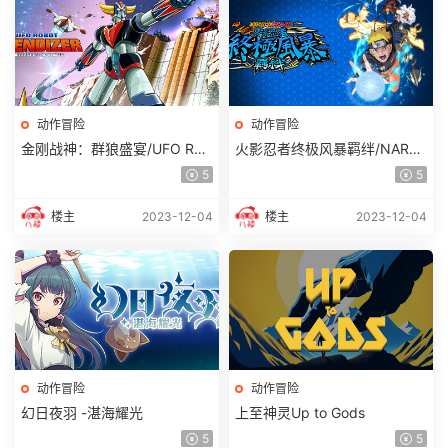
动作冒险
动作冒险
金刚战神：群狼盛宴/UFO RO
火影忍者终极风暴羁绊/NARU
BOT GRENDIZER – The Feast
TO X BORUTO
5
5
of the Wolves
楼主
2023-12-04
楼主
2023-12-04
动作冒险
动作冒险
幻日夜羽 -湛海耀光
上至神灵Up to Gods
5
5