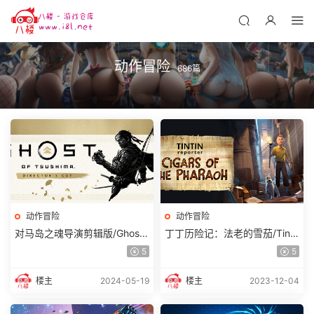
动作冒险
686篇
动作冒险
动作冒险
对马岛之魂导演剪辑版/Ghost
丁丁历险记：法老的雪茄/Tinti
of Tsushima导演剪辑版
n Reporter – Cigars of the Ph
5
5
araoh
楼主
2024-05-19
楼主
2023-12-04