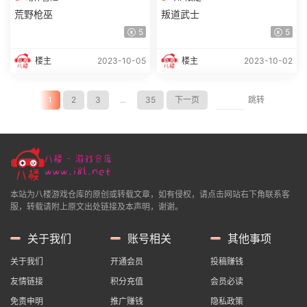
荒野枪巫
叛道武士
5
5
楼主
2023-10-05
楼主
2023-10-02
1
2
3
...
35
下一页
跳转
本站为八楼游戏仓库的原创或转载文章，如有侵权，请点击网站右下角联系客
服，转载请附上原文出处链接及本声明，谢谢。
关于我们
账号相关
其他事项
关于我们
开通会员
投稿赚钱
友情链接
积分充值
会员必读
免责申明
推广赚钱
隐私政策