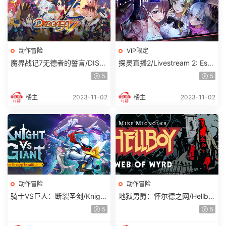
动作冒险
VIP限定
魔界战记7无德者的誓言/DISG
探灵直播2/Livestream 2: Esca
AEA 7
pe from Togaezuka Happy Pl
5
5
ace
楼主
2023-11-02
楼主
2023-11-02
动作冒险
动作冒险
骑士VS巨人：断裂圣剑/Knight
地狱男爵：怀尔德之网/Hellbo
vs Giant: The Broken Excalib
y Web of Wyrd
5
5
ur