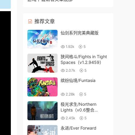
推荐文章
仙剑系列完美典藏版
1.92k
5
狭间格斗/Fights in Tight
Spaces（v1.2.9459）
2.07k
5
缤纷仙境/Funtasia
2.28k
5
极光求生/Northern
Lights（v0.6整合
Audio）
2.45k
5
永进/Ever Forward