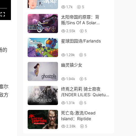
1.7k
5
太阳帝国的原罪：背
叛/Sins Of A Solar
Empire: Rebellion
2.55k
5
星球田园诗/Farlands
畅的
1.29k
5
幽灵镇少女
1.94k
5
塞尔
终焉之莉莉 骑士寂夜
敌方
/ENDER LILIES: Quietus
of the Knights
1.31k
5
死亡岛:激流/Dead
Island：Riptide
2.38k
5