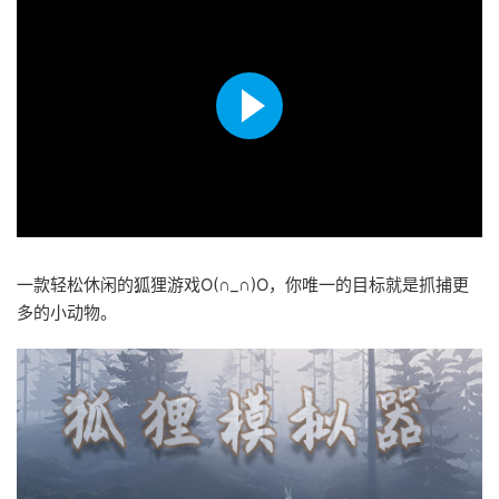
一款轻松休闲的狐狸游戏O(∩_∩)O，你唯一的目标就是抓捕更
多的小动物。