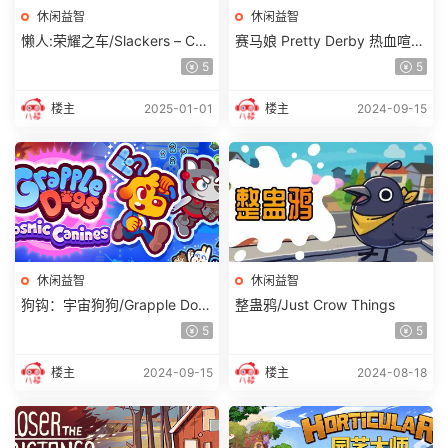
休闲益智
休闲益智
懒人:荣耀之车/Slackers – Cart
赛马娘 Pretty Derby 热血喧闹
s of Glory 单机/网络联机
大感谢祭！ 单机/同屏多人
5
5
楼主
2025-01-01
楼主
2024-09-15
休闲益智
休闲益智
狗钩：宇宙狗狗/Grapple Dog
整蛊鸦/Just Crow Things
s: Cosmic Canines
5
5
楼主
2024-09-15
楼主
2024-08-18