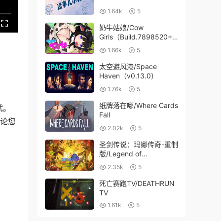
1.64k
5
奶牛姑娘/Cow
Girls（Build.7898520+D
LC）
1.66k
5
太空避风港/Space
Haven（v0.13.0）
1.76k
5
纸牌落在哪/Where Cards
试。
Fall
无论您
2.02k
5
圣剑传说：玛娜传奇-重制
版/Legend of
Mana（V1.1.0-支持手
2.35k
5
柄）
死亡赛跑TV/DEATHRUN
TV
1.61k
5