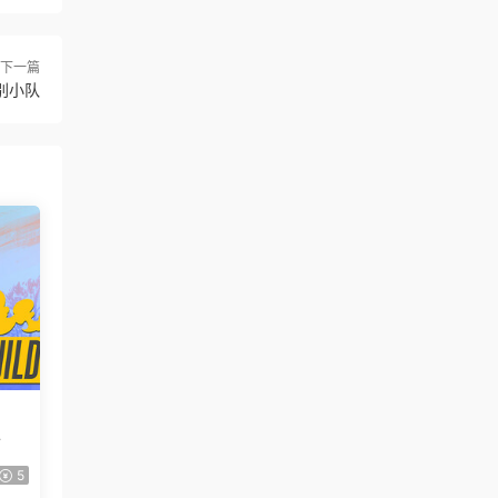
下一篇
别小队
r
5