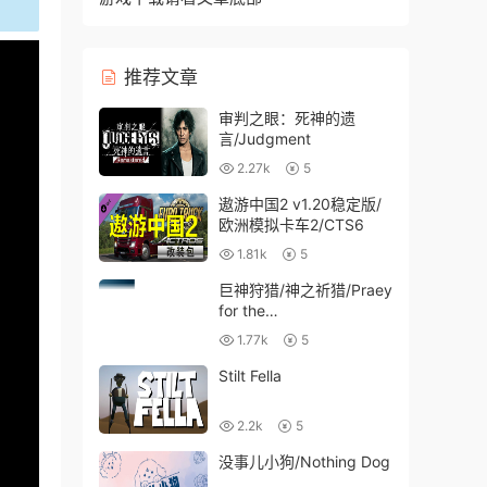
推荐文章
审判之眼：死神的遗
言/Judgment
2.27k
5
遨游中国2 v1.20稳定版/
欧洲模拟卡车2/CTS6
1.81k
5
巨神狩猎/神之祈猎/Praey
for the
Gods（v5519041）
1.77k
5
Stilt Fella
2.2k
5
没事儿小狗/Nothing Dog