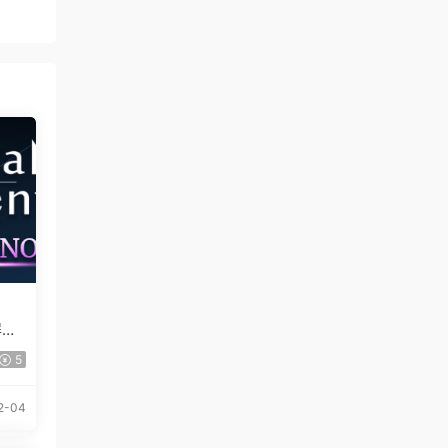
屏双
5
2-04