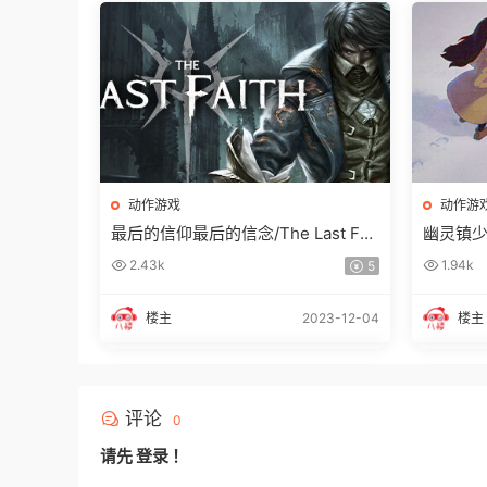
动作游戏
动作游
最后的信仰最后的信念/The Last Fait
幽灵镇
h
2.43k
1.94k
5
楼主
2023-12-04
楼主
评论
0
请先
登录
！