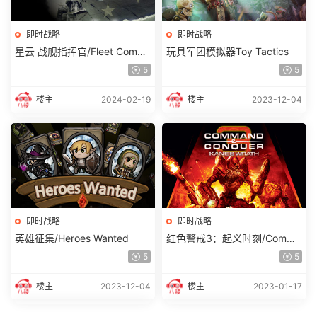
即时战略
即时战略
星云 战舰指挥官/Fleet Comm
玩具军团模拟器Toy Tactics
and
5
5
楼主
2024-02-19
楼主
2023-12-04
即时战略
即时战略
英雄征集/Heroes Wanted
红色警戒3：起义时刻/Comma
nd & Conquer3
5
5
楼主
2023-12-04
楼主
2023-01-17