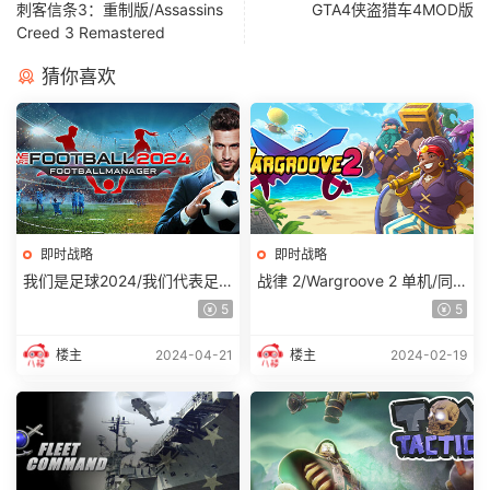
刺客信条3：重制版/Assassins
GTA4侠盗猎车4MOD版
Creed 3 Remastered
猜你喜欢
即时战略
即时战略
我们是足球2024/我们代表足
战律 2/Wargroove 2 单机/同
球2024 单机/同屏双人 （更新
屏多人
5
5
v11.03.2024）
楼主
2024-04-21
楼主
2024-02-19