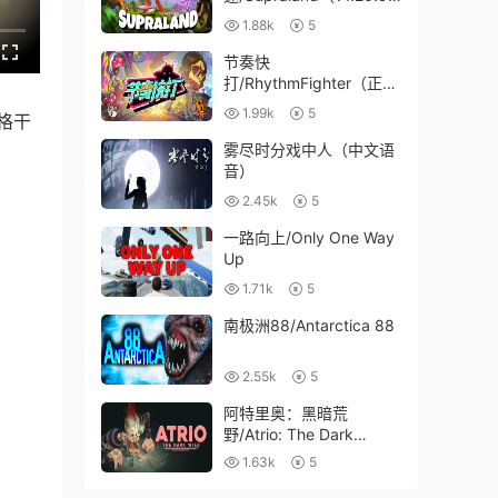
）
1.88k
5
节奏快
打/RhythmFighter（正式
版-V20210302）
1.99k
5
格干
雾尽时分戏中人（中文语
音）
2.45k
5
一路向上/Only One Way
Up
1.71k
5
南极洲88/Antarctica 88
2.55k
5
阿特里奥：黑暗荒
野/Atrio: The Dark
Wild（v0.7.3）
1.63k
5