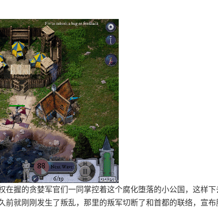
。
权在握的贪婪军官们一同掌控着这个腐化堕落的小公国，这样下
久前就刚刚发生了叛乱，那里的叛军切断了和首都的联络，宣布