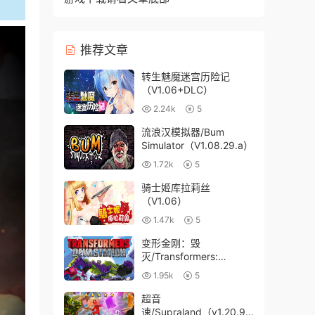
推荐文章
转生魅魔迷宫历险记
（V1.06+DLC）
2.24k
5
流浪汉模拟器/Bum
Simulator（V1.08.29.a）
1.72k
5
骑士姬库拉莉丝
（V1.06）
1.47k
5
变形金刚：毁
灭/Transformers:
Devastation
1.95k
5
超音
速/Supraland（v1.20.9