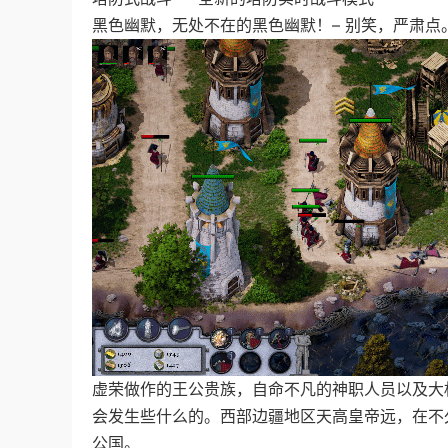
黑色幽默，无处不在的黑色幽默！– 别笑，严肃点
虚荣做作的王公贵族，自命不凡的神职人员以及大
会发生些什么的。西部边疆地区天高皇帝远，在不
公国。